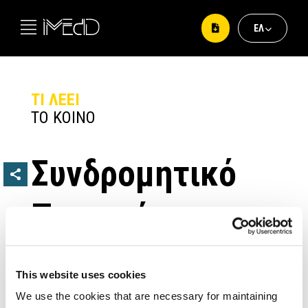
ΕΛ
ΕΛ
EΝ
ΤΙ ΛΕΕΙ
ΤΟ ΚΟΙΝΟ
Συνδρομητικό
Περιεχόμενο
Επτά στους δέκα συμμετέχοντες απαντούν
This website uses cookies
αρνητικά, όταν ερωτώνται εάν θα πλήρωναν και θα
εξακολουθούσαν να διαβάζουν κανονικά τις
We use the cookies that are necessary for maintaining
ενημερωτικές ιστοσελίδες της προτίμησής τους σε