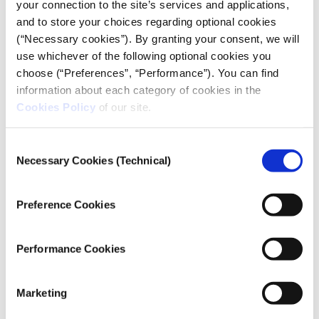
περίπτωση που αυτές γίνονταν συνδρομητικές από
your connection to the site’s services and applications,
αύριο το πρωί –«σίγουρα όχι» αποκρίνεται το
and to store your choices regarding optional cookies
46,5%, «μάλλον όχι» λέει το 23,5%. Θετικά απαντά
(“Necessary cookies”). By granting your consent, we will
το 26% του δείγματος, με το 19,5% να δηλώνει
«μάλλον ναι» και το 6,5% «σίγουρα ναι». Την
use whichever of the following optional cookies you
απόκριση «δεν ξέρω/δεν απαντώ» επιλέγει το 4%.
choose (“Preferences”, “Performance”). You can find
information about each category of cookies in the
Cookies Policy
of our site.
Consent
Necessary Cookies (Technical)
Παρόμοιο ποσοστό με εκείνο που δεν προτίθεται να
Selection
συνεχίζει να διαβάζει τις ιστοσελίδες από τις οποίες
ενημερώνεται, εάν αυτές γίνουν συνδρομητικές,
απαντά ότι το κοινό δεν πρέπει να πληρώνει για το
Preference Cookies
δημοσιογραφικό περιεχόμενο που καταναλώνει
(68%). Παράλληλα, η πλειονότητα του δείγματος
(74,5%) αποκρίνεται ότι οι ενημερωτικές ιστοσελίδες
Performance Cookies
πρέπει να αντλούν τα έσοδά τους από τις
διαφημίσεις, όταν το ερώτημα τίθεται σε
αντιδιαστολή με τις συνδρομές.
Marketing