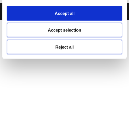
© iMEdD
Πολιτική
Όροι
Πολιτική
Ρυθμίσεις
Accept all
2022
Απορρήτου
Χρήσης
Cookies
Cookies
Accept selection
Reject all