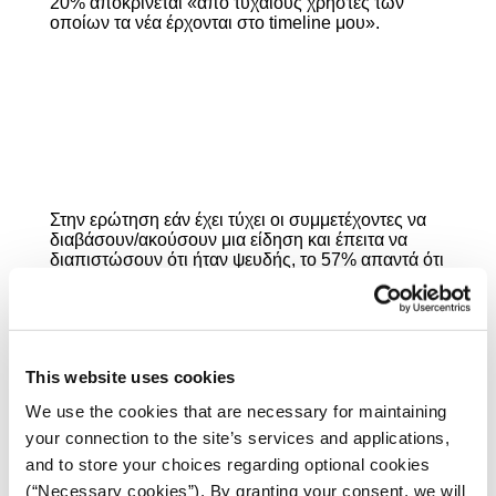
20% αποκρίνεται «από τυχαίους χρήστες των
οποίων τα νέα έρχονται στο timeline μου».
Στην ερώτηση εάν έχει τύχει οι συμμετέχοντες να
διαβάσουν/ακούσουν μια είδηση και έπειτα να
διαπιστώσουν ότι ήταν ψευδής, το 57% απαντά ότι
του συμβαίνει πολύ ή αρκετά συχνά στα social
media και το 31% λέει ότι συμβαίνει «σπάνια» ή
«ποτέ». Αντίστροφη είναι η εικόνα, όταν το ίδιο
ερώτημα διατυπώνεται για τα λεγόμενα ως
«παραδοσιακά» μέσα: το 57,5% λέει ότι συμβαίνει
This website uses cookies
σπάνια ή ποτέ να ακούσει/διαβάσει μια είδηση και,
στη συνέχεια, να ανακαλύψει ότι ήταν ψευδής, ενώ
We use the cookies that are necessary for maintaining
ότι συμβαίνει πολύ ή αρκετά συχνά απαντά το
your connection to the site’s services and applications,
38,5%.
and to store your choices regarding optional cookies
(“Necessary cookies”). By granting your consent, we will