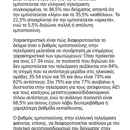
εμπιστεύεται την ελληνική τηλεόραση:
συγκεκριμένα, το 36,5% του δείγματος απαντά ότι
την εμπιστεύεται «λίγο» και το 35,5% «καθόλου». Το
21,5% αποκρίνεται ότι την εμπιστεύεται «αρκετά»,
ενώ το 5,5% δηλώνει πολλή ή απόλυτη
εμπιστοσύνη.
Χαρακτηριστικό είναι πώς διαφοροποιείται το
δείγμα όταν ο βαθμός εμπιστοσύνης στην
τηλεόραση μελετάται σε συνάρτηση με επιμέρους
χαρακτηριστικά των ερωτώμενων: Όταν πρόκειται
για τους 17-34 ετών, το ποσοστό που δηλώνει ότι
δεν εμπιστεύεται την τηλεόραση αυξάνεται στο 84%,
τη στιγμή που τα αντίστοιχα μερίδια στις ηλικιακές
ομάδες 35-54 ετών και 55 και άνω είναι 73% και
62% αντίστοιχα. Στο 75% και στο 77% ανεβαίνει η
δυσπιστία στην τηλεόραση για τους απόφοιτους ΑΕΙ
και τους κατόχους μεταπτυχιακού/διδακτορικού
τίτλου αντίστοιχα, ενώ το ανάλογο ποσοστό είναι
66,5% για όσους έχουν λάβει δευτεροβάθμια ή
χαμηλότερη βαθμίδα εκπαίδευσης.
Ο βαθμός εμπιστοσύνης στην ελληνική τηλεόραση
φαίνεται, επίσης, να διαφοροποιείται ανάλογα με τον
πολιτικό αυτοπροσδιορσιμό του δείγματος στον