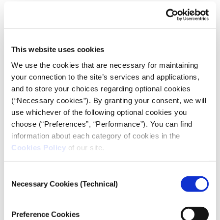
This website uses cookies
We use the cookies that are necessary for maintaining
your connection to the site’s services and applications,
and to store your choices regarding optional cookies
(“Necessary cookies”). By granting your consent, we will
Το 46,5% δεν εμπιστεύεται τις εφημερίδες και τα
use whichever of the following optional cookies you
περιοδικά, με το 27% και το 19,5% να δηλώνει λίγη
choose (“Preferences”, “Performance”). You can find
και καθόλου εμπιστοσύνη αντίστοιχα. Ότι
εμπιστεύεται «αρκετά» τα έντυπα μέσα δηλώνει το
information about each category of cookies in the
31,5%, ενώ το 11% λέει πως τα εμπιστεύεται
Cookies Policy
of our site.
«πολύ» ή «απόλυτα». Άλλο τόσο ποσοστό του
δείγματος (11%) αποκρίνεται ότι δεν ξέρει/δεν
απαντά. Όσοι δηλώνουν ότι πολιτικά τοποθετούνται
Consent
στην Αριστερά και στην Κεντροαριστερά δηλώνουν
Necessary Cookies (Technical)
Selection
δυσπιστία στα έντυπα μέσα κατά 50,5% και 55,5%
αντίστοιχα, ενώ τα ανάλογα ποσοστά «πέφτουν»
στο 46% και στο 32,5% για όσους πολιτικά
αυτοπροσδιορίζονται στη Δεξιά και την Κεντροδεξιά
Preference Cookies